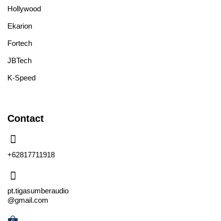
Hollywood
Ekarion
Fortech
JBTech
K-Speed
Contact
+62817711918
pt.tigasumberaudio
@gmail.com