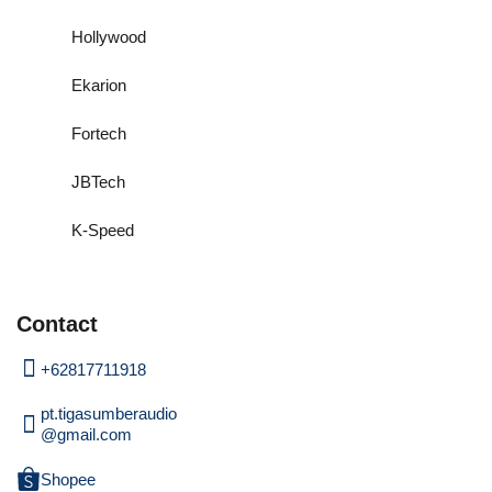
Hollywood
Ekarion
Fortech
JBTech
K-Speed
Contact
+62817711918
pt.tigasumberaudio
@gmail.com
Shopee