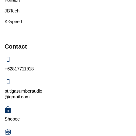
Fortech
JBTech
K-Speed
Contact
+62817711918
pt.tigasumberaudio
@gmail.com
Shopee