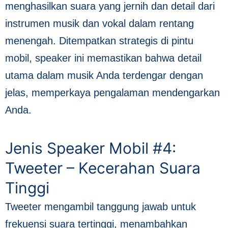
menghasilkan suara yang jernih dan detail dari
instrumen musik dan vokal dalam rentang
menengah. Ditempatkan strategis di pintu
mobil, speaker ini memastikan bahwa detail
utama dalam musik Anda terdengar dengan
jelas, memperkaya pengalaman mendengarkan
Anda.
Jenis Speaker Mobil #4:
Tweeter – Kecerahan Suara
Tinggi
Tweeter mengambil tanggung jawab untuk
frekuensi suara tertinggi, menambahkan