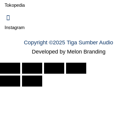
Tokopedia
Instagram
Copyright ©2025 Tiga Sumber Audio
Developed by Melon Branding