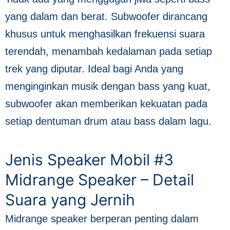
yang dalam dan berat. Subwoofer dirancang
khusus untuk menghasilkan frekuensi suara
terendah, menambah kedalaman pada setiap
trek yang diputar. Ideal bagi Anda yang
menginginkan musik dengan bass yang kuat,
subwoofer akan memberikan kekuatan pada
setiap dentuman drum atau bass dalam lagu.
Jenis Speaker Mobil #3
Midrange Speaker – Detail
Suara yang Jernih
Midrange speaker berperan penting dalam