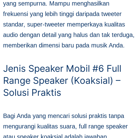
yang sempurna. Mampu menghasilkan
frekuensi yang lebih tinggi daripada tweeter
standar, super-tweeter memperkaya kualitas
audio dengan detail yang halus dan tak terduga,
memberikan dimensi baru pada musik Anda.
Jenis Speaker Mobil #6 Full
Range Speaker (Koaksial) –
Solusi Praktis
Bagi Anda yang mencari solusi praktis tanpa
mengurangi kualitas suara, full range speaker
atau speaker koaksial adalah jawaban.