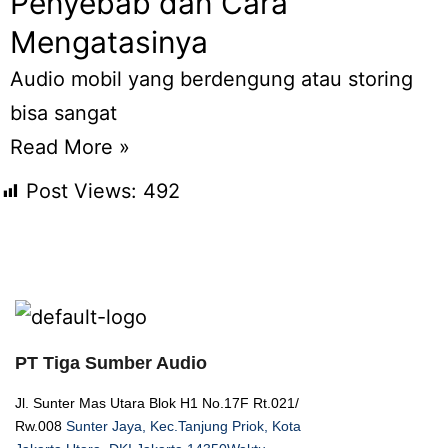
Penyebab dan Cara
Mengatasinya
Audio mobil yang berdengung atau storing
bisa sangat
Read More »
Post Views:
492
PT Tiga Sumber Audio
Jl. Sunter Mas Utara Blok H1 No.17F Rt.021/
Rw.008
Sunter Jaya, Kec.Tanjung Priok, Kota