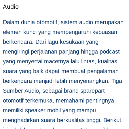
Dalam dunia otomotif, sistem audio merupakan
elemen kunci yang mempengaruhi kepuasan
berkendara. Dari lagu kesukaan yang
mengiringi perjalanan panjang hingga podcast
yang menyertai macetnya lalu lintas, kualitas
suara yang baik dapat membuat pengalaman
berkendara menjadi lebih menyenangkan. Tiga
Sumber Audio, sebagai brand sparepart
otomotif terkemuka, memahami pentingnya
memiliki speaker mobil yang mampu
menghadirkan suara berkualitas tinggi. Berikut